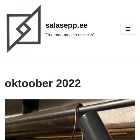
Skip
salasepp.ee
to
content
"Tee oma maailm eriliseks"
oktoober 2022