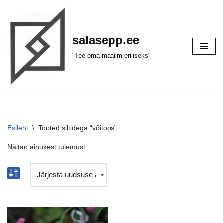
Skip
salasepp.ee
to
content
"Tee oma maailm eriliseks"
Esileht
\
Tooted siltidega “võitoos”
Näitan ainukest tulemust