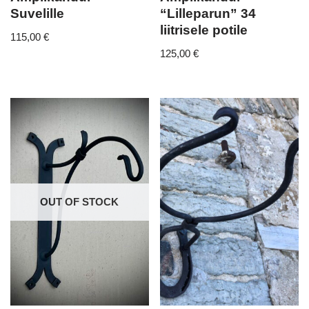
Suvelille
“Lilleparun” 34
liitrisele potile
115,00
€
125,00
€
OUT OF STOCK