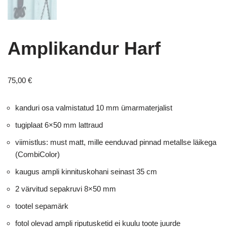
Amplikandur Harf
75,00
€
kanduri osa valmistatud 10 mm ümarmaterjalist
tugiplaat 6×50 mm lattraud
viimistlus: must matt, mille eenduvad pinnad metallse läikega
(CombiColor)
kaugus ampli kinnituskohani seinast 35 cm
2 värvitud sepakruvi 8×50 mm
tootel sepamärk
fotol olevad ampli riputusketid ei kuulu toote juurde