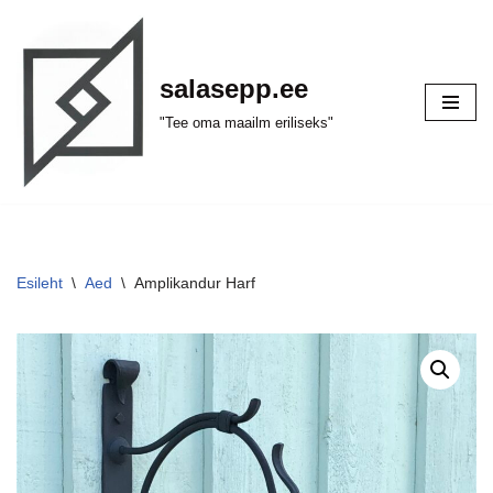
Skip
salasepp.ee
to
content
"Tee oma maailm eriliseks"
Esileht
\
Aed
\
Amplikandur Harf