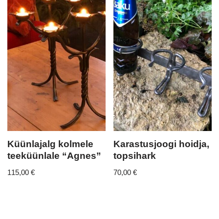
Küünlajalg kolmele
Karastusjoogi hoidja,
teeküünlale “Agnes”
topsihark
115,00
€
70,00
€