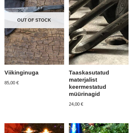
OUT OF STOCK
Viikinginuga
Taaskasutatud
materjalist
85,00
€
keermestatud
müürinagid
24,00
€