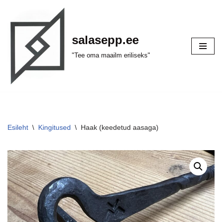
Skip
salasepp.ee
to
content
"Tee oma maailm eriliseks"
Esileht
\
Kingitused
\
Haak (keedetud aasaga)