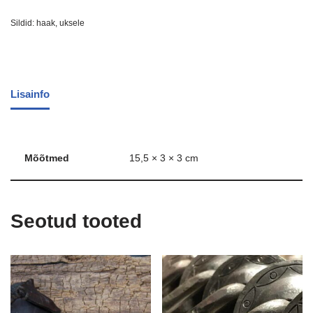
Sildid:
haak
,
uksele
Lisainfo
Mõõtmed
15,5 × 3 × 3 cm
Seotud tooted