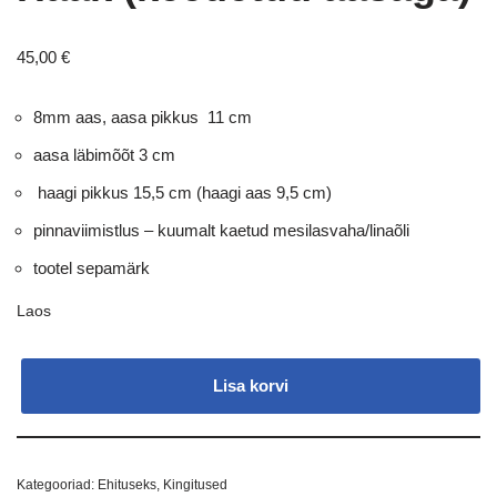
45,00
€
8mm aas, aasa pikkus 11 cm
aasa läbimõõt 3 cm
haagi pikkus 15,5 cm (haagi aas 9,5 cm)
pinnaviimistlus – kuumalt kaetud mesilasvaha/linaõli
tootel sepamärk
Laos
Lisa korvi
Kategooriad:
Ehituseks
,
Kingitused