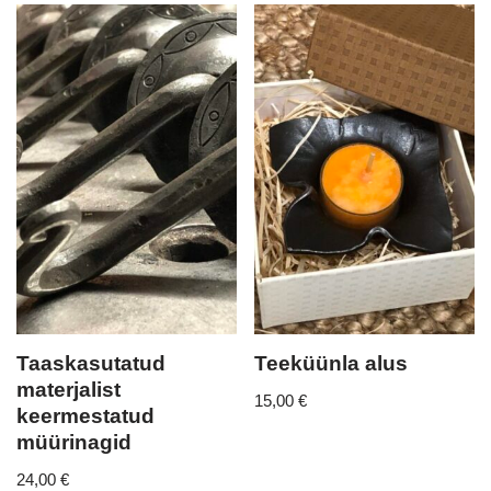
Taaskasutatud
Teeküünla alus
materjalist
15,00
€
keermestatud
müürinagid
24,00
€