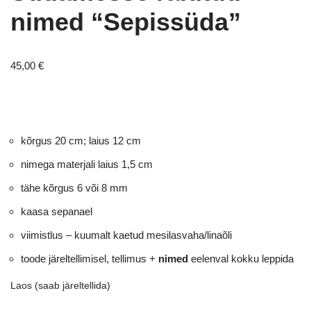
nimed “Sepissüda”
45,00
€
kõrgus 20 cm; laius 12 cm
nimega materjali laius 1,5 cm
tähe kõrgus 6 või 8 mm
kaasa sepanael
viimistlus – kuumalt kaetud mesilasvaha/linaõli
toode järeltellimisel, tellimus +
nimed
eelenval kokku leppida
Laos (saab järeltellida)