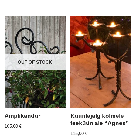
OUT OF STOCK
Amplikandur
Küünlajalg kolmele
teeküünlale “Agnes”
105,00
€
115,00
€