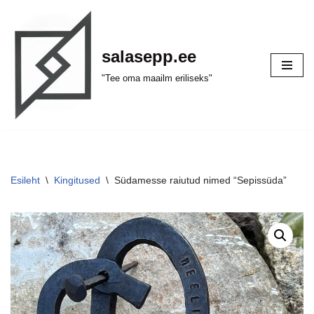
Skip
salasepp.ee
to
content
"Tee oma maailm eriliseks"
Esileht
\
Kingitused
\
Südamesse raiutud nimed “Sepissüda”