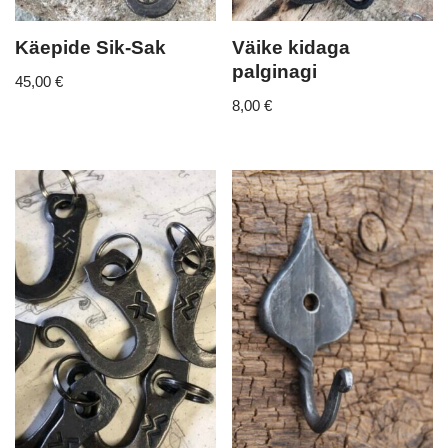
Käepide Sik-Sak
Väike kidaga
palginagi
45,00
€
8,00
€