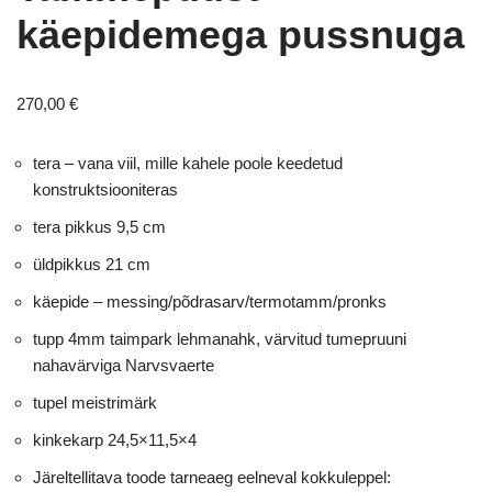
käepidemega pussnuga
270,00
€
tera – vana viil, mille kahele poole keedetud
konstruktsiooniteras
tera pikkus 9,5 cm
üldpikkus 21 cm
käepide – messing/põdrasarv/termotamm/pronks
tupp 4mm taimpark lehmanahk, värvitud tumepruuni
nahavärviga Narvsvaerte
tupel meistrimärk
kinkekarp 24,5×11,5×4
Järeltellitava toode tarneaeg eelneval kokkuleppel: