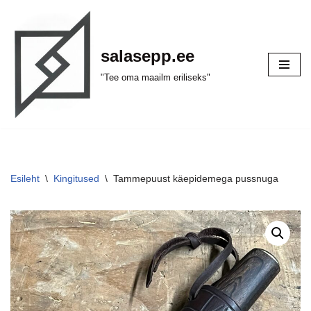
Skip
salasepp.ee
to
content
"Tee oma maailm eriliseks"
Esileht
\
Kingitused
\
Tammepuust käepidemega pussnuga