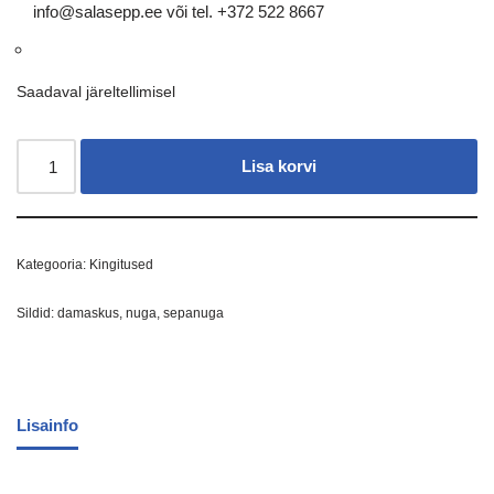
info@salasepp.ee või tel. +372 522 8667
Saadaval järeltellimisel
Lisa korvi
Kategooria:
Kingitused
Sildid:
damaskus
,
nuga
,
sepanuga
Lisainfo