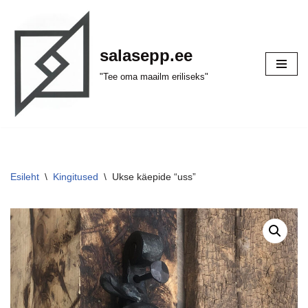
Skip
salasepp.ee
to
content
"Tee oma maailm eriliseks"
Esileht
\
Kingitused
\
Ukse käepide “uss”