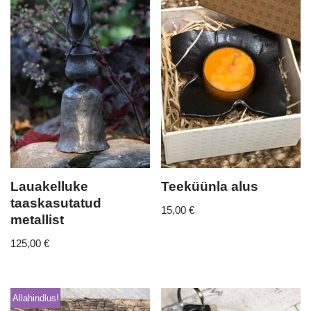
Lauakelluke
Teeküünla alus
taaskasutatud
15,00
€
metallist
125,00
€
Allahindlus!