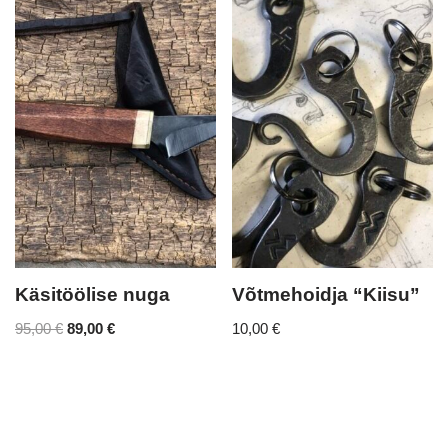
Käsitöölise nuga
Võtmehoidja “Kiisu”
95,00
€
89,00
€
10,00
€