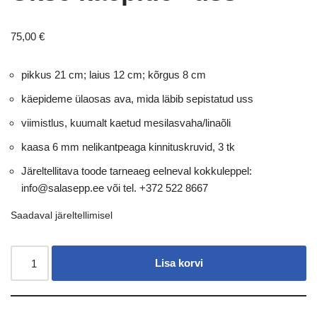
75,00
€
pikkus 21 cm; laius 12 cm; kõrgus 8 cm
käepideme ülaosas ava, mida läbib sepistatud uss
viimistlus, kuumalt kaetud mesilasvaha/linaõli
kaasa 6 mm nelikantpeaga kinnituskruvid, 3 tk
Järeltellitava toode tarneaeg eelneval kokkuleppel:
info@salasepp.ee või tel. +372 522 8667
Saadaval järeltellimisel
Lisa korvi