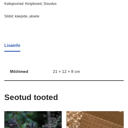
Kategooriad:
Kingitused
,
Sisustus
Sildid:
käepide
,
uksele
Lisainfo
Mõõtmed
21 × 12 × 8 cm
Seotud tooted