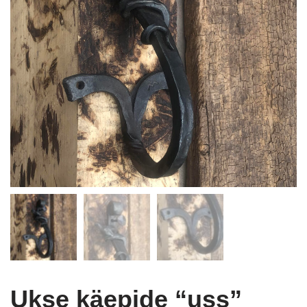
Ukse käepide “uss”