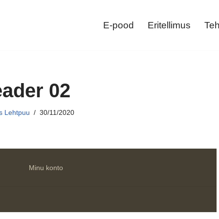
E-pood
Eritellimus
Teh
ader 02
s Lehtpuu
30/11/2020
Minu konto