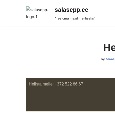
salasepp.ee
Skip
"Tee oma maailm eriliseks"
to
content
He
by
Meeli
Helista meile: +372 522 86 67