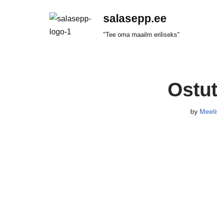
salasepp.ee
Skip
"Tee oma maailm eriliseks"
to
content
Ostu
by
Meeli